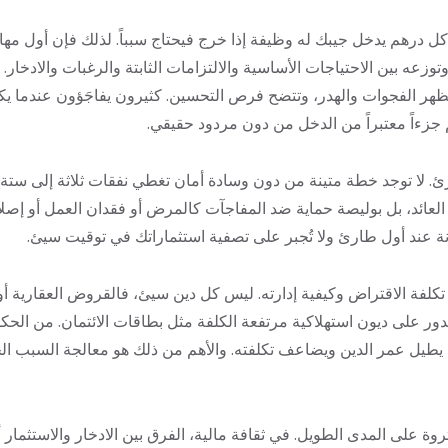
 كل درهم يدخل جيبك له وظيفة إذا خرج فيحتاج سبباً. لذلك فإن أول م
زعه بين الاحتياجات الأساسية والالتزامات الثابتة والرغبات والادخار. حي
ر الفجوات والهدر، وتتضح فرص التحسين. كثيرون يفاجَؤون عندما يكت
 جزءاً معتبراً من الدخل من دون مردود حقيقي.
ارئ. لا توجد خطة متينة من دون وسادة أمان تغطي نفقات ثلاثة إلى س
لى العائد، بل بوليصة حماية ضد المفاجآت كالمرض أو فقدان العمل أو إص
نة عند أول طارئ ولا تُجبر على تصفية استثماراتك في توقيت سيئ.
تكلفة الاقتراض وكيفية إدارته. ليس كل دين سيئ، فالقروض العقارية أو
دور على ديون استهلاكية مرتفعة الكلفة مثل بطاقات الائتمان. من الحك
ي يطيل عمر الدين ويضاعف تكلفته. والأهم من ذلك هو معالجة السبب الجذ
ثروة على المدى الطويل. في ثقافة مالية، الفرق بين الادخار والاستثمار أ