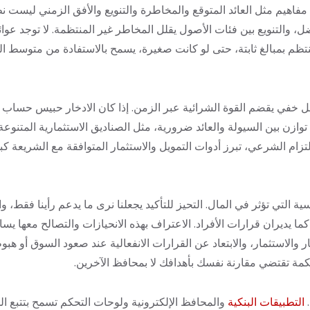
فاهيم مثل العائد المتوقع والمخاطرة والتنويع والأفق الزمني ليست نظ
 والتنويع بين فئات الأصول يقلل المخاطر غير المنتظمة. لا توجد عوا
ظم بمبالغ ثابتة، حتى لو كانت صغيرة، يسمح بالاستفادة من متوسط ال
خفي يقضم القوة الشرائية عبر الزمن. إذا كان الادخار حبيس حساب لا 
لتي توازن بين السيولة والعائد ضرورية، مثل الصناديق الاستثمارية الم
التزام الشرعي، تبرز أدوات التمويل والاستثمار المتوافقة مع الشريعة كب
ية التي تؤثر في المال. التحيز للتأكيد يجعلنا نرى ما يدعم رأينا فقط
يديران قرارات الأفراد. الاعتراف بهذه الانحيازات والتصالح معها يساع
ر والاستثمار، والابتعاد عن القرارات الانفعالية عند صعود السوق أو هب
لحكمة تقتضي مقارنة نفسك بأهدافك لا بمحافظ الآخرين.
.
التطبيقات البنكية
والمحافظ الإلكترونية ولوحات التحكم تسمح بتتبع ال