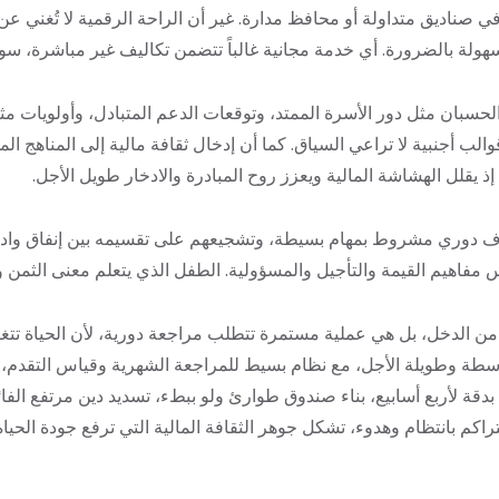
ة في صناديق متداولة أو محافظ مدارة. غير أن الراحة الرقمية لا تُغني 
هولة بالضرورة. أي خدمة مجانية غالباً تتضمن تكاليف غير مباشرة، سواء
حسبان مثل دور الأسرة الممتد، وتوقعات الدعم المتبادل، وأولويات مثل 
لب أجنبية لا تراعي السياق. كما أن إدخال ثقافة مالية إلى المناهج الم
 إذ يقلل الهشاشة المالية ويعزز روح المبادرة والادخار طويل الأجل.
مصروف دوري مشروط بمهام بسيطة، وتشجيعهم على تقسيمه بين إنفاق و
يم القيمة والتأجيل والمسؤولية. الطفل الذي يتعلم معنى الثمن والفر
 من الدخل، بل هي عملية مستمرة تتطلب مراجعة دورية، لأن الحياة تتغي
ة وطويلة الأجل، مع نظام بسيط للمراجعة الشهرية وقياس التقدم، يخل
ق بدقة لأربع أسابيع، بناء صندوق طوارئ ولو ببطء، تسديد دين مرتفع 
كم بانتظام وهدوء، تشكل جوهر الثقافة المالية التي ترفع جودة الحياة 