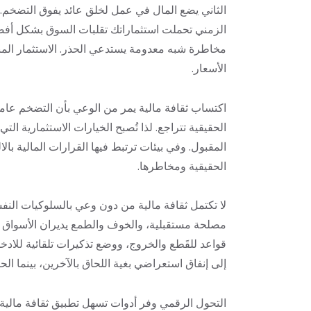
الثاني يضع المال في عمل لخلق عائد يفوق التضخم. م
الزمني تحملت استثماراتك تقلبات السوق بشكل أفضل،
مخاطرة شبه معدومة يستدعي الحذر. الاستثمار المنت
الأسعار.
اكتساب ثقافة مالية يمر من الوعي بأن التضخم عامل 
الحقيقية تتراجع. لذا تُصبح الخيارات الاستثمارية ا
المقبول. وفي بيئات ترتبط فيها القرارات المالية بال
الحقيقية ومخاطرها.
لا تكتمل ثقافة مالية من دون وعي بالسلوكيات النفس
مصلحة مستقبلية، والخوف والطمع يديران الأسواق كما 
قواعد للقَطع والخروج، ووضع تذكيرات تلقائية للادخا
إلى إنفاق استعراضي بغية اللحاق بالآخرين، بينما ا
التحول الرقمي وفر أدوات تسهل تطبيق ثقافة مالية