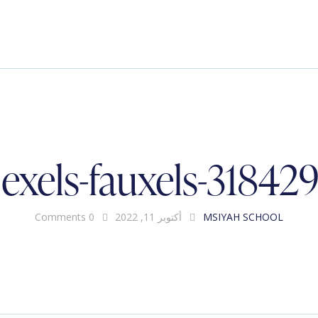
exels-fauxels-31842
MSIYAH SCHOOL
أكتوبر 11, 2022
0
Comments