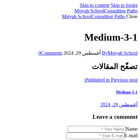
Skip to content
Skip to footer
Msiyah School
Consulting Paths
Msiyah School
Consulting Paths
Close
1-Medium-3
Msiyah School
By
أغسطس 29, 2024
Comments
0
تصفّح المقالات
Published in
Previous post:
1-Medium-3
أغسطس 29, 2024
Leave a comment
Name
E-mail