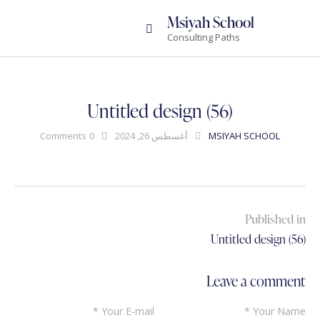
Msiyah School
Consulting Paths
Untitled design (56)
MSIYAH SCHOOL
أغسطس 26, 2024
0
Comments
تصفّح
Published in
Previous
المقالات
Untitled design (56)
post:
Leave a comment